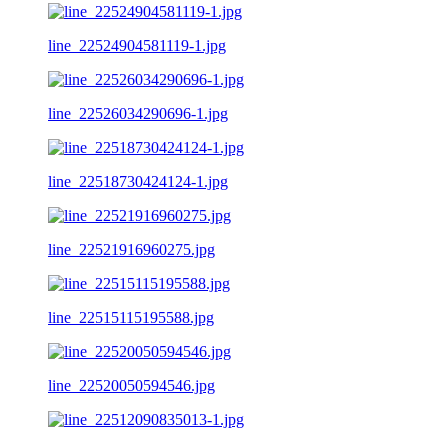
line_22524904581119-1.jpg
line_22526034290696-1.jpg
line_22518730424124-1.jpg
line_22521916960275.jpg
line_22515115195588.jpg
line_22520050594546.jpg