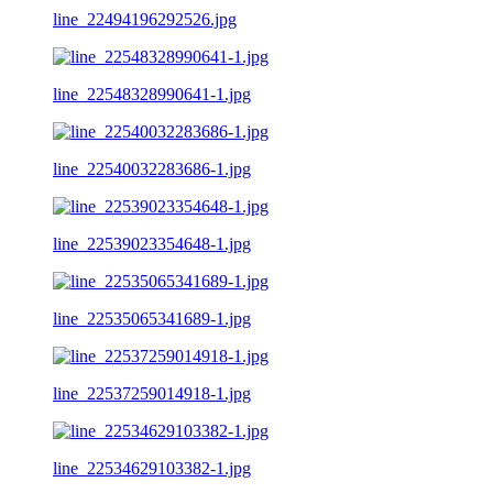
line_22494196292526.jpg
line_22548328990641-1.jpg
line_22540032283686-1.jpg
line_22539023354648-1.jpg
line_22535065341689-1.jpg
line_22537259014918-1.jpg
line_22534629103382-1.jpg