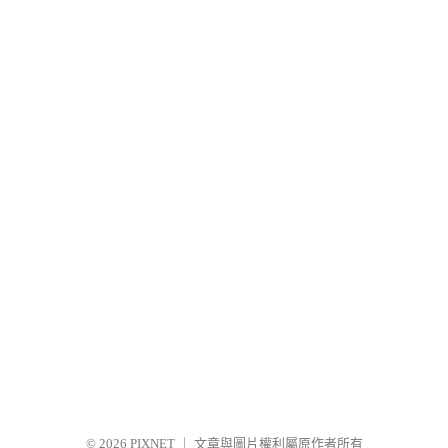
© 2026
PIXNET
｜
文章與圖片權利屬原作者所有